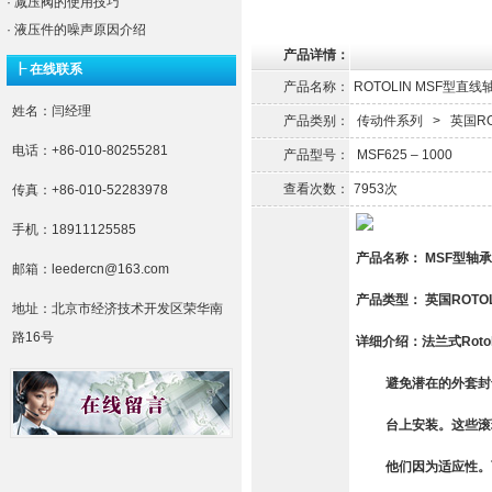
·
减压阀的使用技巧
·
液压件的噪声原因介绍
产品详情：
┠ 在线联系
产品名称：
ROTOLIN MSF型直线
姓名：闫经理
产品类别：
传动件系列
>
英国R
电话：+86-010-80255281
产品型号：
MSF625 – 1000
查看次数：
7953次
传真：+86-010-52283978
手机：18911125585
产品名称： MSF型轴
邮箱：leedercn@163.com
产品类型： 英国ROTO
地址：北京市经济技术开发区荣华南
路16号
详细介绍：法兰式Rot
避免潜在的外套封卡
台上安装。这些滚珠
他们因为适应性。可