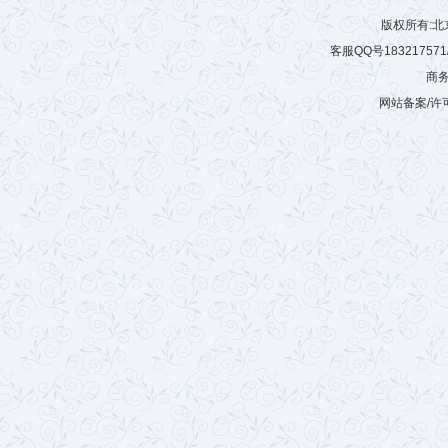
版权所有:
客服QQ号183217571/6
商务
网站备案/许可
微硅粉
雷蒙磨
有机肥生产设备
游乐设施
有机肥生产线
建筑垃圾粉碎机
球磨机厂家
混砂浆搅拌站
玻化微珠搅拌机
树枝粉碎机
秸秆揉丝机
半湿物料粉碎机
腻子粉搅拌机
拌机
鸡粪烘干机
木材粉碎